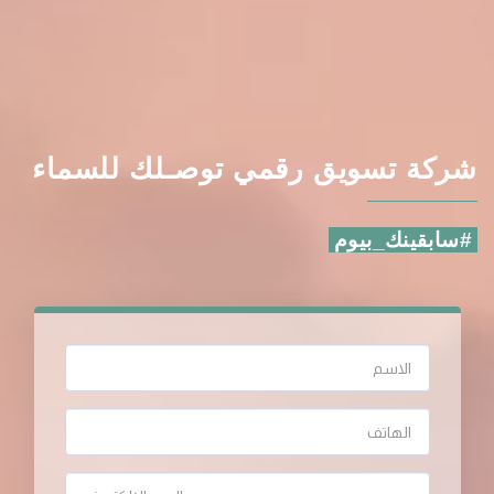
شركة تسويق رقمي توصـلك للسماء
#سابقينك_بيوم